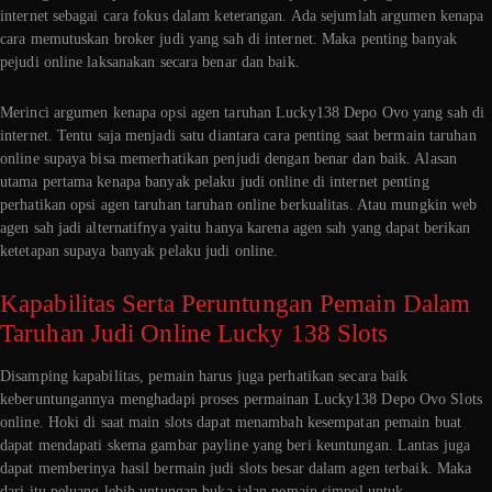
internet sebagai cara fokus dalam keterangan. Ada sejumlah argumen kenapa
cara memutuskan broker judi yang sah di internet. Maka penting banyak
pejudi online laksanakan secara benar dan baik.
Merinci argumen kenapa opsi agen taruhan Lucky138 Depo Ovo yang sah di
internet. Tentu saja menjadi satu diantara cara penting saat bermain taruhan
online supaya bisa memerhatikan penjudi dengan benar dan baik. Alasan
utama pertama kenapa banyak pelaku judi online di internet penting
perhatikan opsi agen taruhan taruhan online berkualitas. Atau mungkin web
agen sah jadi alternatifnya yaitu hanya karena agen sah yang dapat berikan
ketetapan supaya banyak pelaku judi online.
Kapabilitas Serta Peruntungan Pemain Dalam
Taruhan Judi Online Lucky 138 Slots
Disamping kapabilitas, pemain harus juga perhatikan secara baik
keberuntungannya menghadapi proses permainan Lucky138 Depo Ovo Slots
online. Hoki di saat main slots dapat menambah kesempatan pemain buat
dapat mendapati skema gambar payline yang beri keuntungan. Lantas juga
dapat memberinya hasil bermain judi slots besar dalam agen terbaik. Maka
dari itu peluang lebih untungan buka jalan pemain simpel untuk