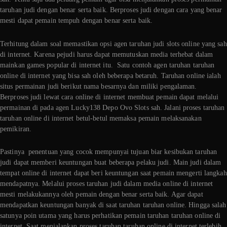
taruhan judi dengan benar serta baik. Berproses judi dengan cara yang benar
mesti dapat pemain tempuh dengan benar serta baik.
Terhitung dalam soal memastikan opsi agen taruhan judi slots online yang sah
di internet. Karena pejudi harus dapat memutuskan media terhebat dalam
mainkan games popular di internet itu. Satu contoh agen taruhan taruhan
online di internet yang bisa sah oleh beberapa betaruh. Taruhan online ialah
situs permainan judi berikut nama besarnya dan miliki pengalaman.
Berproses judi lewat cara online di internet membuat pemain dapat melalui
permainan di pada agen Lucky138 Depo Ovo Slots sah. Jalani proses taruhan
taruhan online di internet betul-betul memaksa pemain melaksanakan
pemikiran.
Pastinya penentuan yang cocok mempunyai tujuan biar kesibukan taruhan
judi dapat memberi keuntungan buat beberapa pelaku judi. Main judi dalam
tempat online di internet dapat beri keuntungan saat pemain mengerti langkah
mendapatnya. Melalui proses taruhan judi dalam media online di internet
mesti melakukannya oleh pemain dengan benar serta baik. Agar dapat
mendapatkan keuntungan banyak di saat taruhan taruhan online. Hingga salah
satunya poin utama yang harus perhatikan pemain taruhan taruhan online di
internet. Saat menjalankan proses taruhan taruhan online di internet terlebih