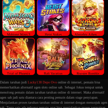
Mahjong Ways 3
Heist Stakes
Almighty Athena Empire
Trial of Phoenix
Bali Vacation
Rooster Rumble
Dalam taruhan judi
Lucky138 Depo Ovo
online di internet, pemain bisa
memerhatikan alternatif agen slots online sah. Sebagai fokus tempat untuk
menolong pemain dalam taruhan taruhan online di internet. Maka alternatif
agen sah jadi satu diantara cara penting pemain dalam stage penyiapan.
Menjalankan proses taruhan taruhan online di internet dengan menunjuk agen
sah. Tentu saja ada peluang pemain agar bisa menjalankan proses permainan