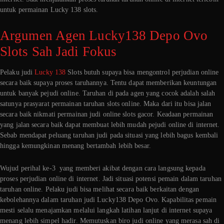
untuk permainan Lucky 138 slots.
Argumen Agen Lucky138 Depo Ovo
Slots Sah Jadi Fokus
Pelaku judi
Lucky 138
Slots butuh supaya bisa mengontrol perjudian online
secara baik supaya proses taruhannya. Tentu dapat memberikan keuntungan
untuk banyak pejudi online. Taruhan di pada agen yang cocok adalah salah
satunya prasyarat permainan taruhan slots online. Maka dari itu bisa jalan
secara baik nikmati permainan judi online slots gacor. Keadaan permainan
yang jalan secara baik dapat membuat lebih mudah pejudi online di internet.
Sebab mendapat peluang taruhan judi pada situasi yang lebih bagus kembali
hingga kemungkinan menang bertambah lebih besar.
Wujud perihal ke-3 yang memberi akibat dengan cara langsung kepada
proses perjudian online di internet. Jadi situasi potensi pemain dalam taruhan
taruhan online. Pelaku judi bisa melihat secara baik berkaitan dengan
kebolehannya dalam taruhan judi Lucky138 Depo Ovo. Kapabilitas pemain
mesti selalu menajamkan melalui langkah latihan lanjut di internet supaya
menang lebih simpel hadir. Memutuskan biro judi online yang merasa sah di