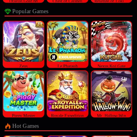
Dragon Gold 88
Chest of Caishen
Revenge of Loki Megaways™
Popular Games
Zeus
Le Pharaoh
Nexus Koi Gate
Piggy Master
Royale Expedition
Mr. Hallow-Win
Hot Games